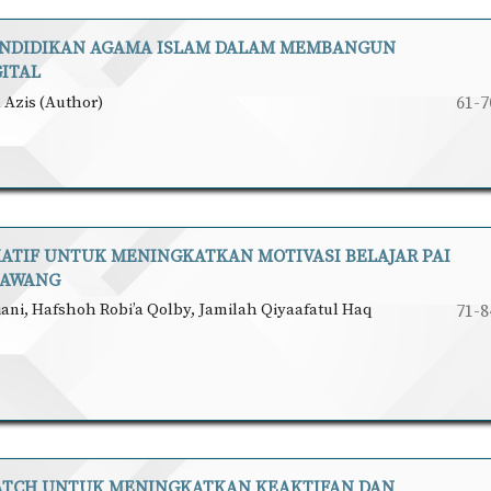
PENDIDIKAN AGAMA ISLAM DALAM MEMBANGUN
GITAL
 Azis (Author)
61-7
ATIF UNTUK MENINGKATKAN MOTIVASI BELAJAR PAI
RAWANG
iani, Hafshoh Robi’a Qolby, Jamilah Qiyaafatul Haq
71-8
ATCH UNTUK MENINGKATKAN KEAKTIFAN DAN