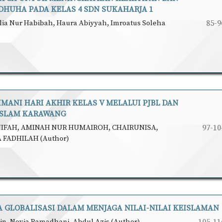
HUHA PADA KELAS 4 SDN SUKAHARJA 1
, Elia Nur Habibah, Haura Abiyyah, Imroatus Soleha
85-9
ANI HARI AKHIR KELAS V MELALUI PJBL DAN
 ISLAM KARAWANG
NIFAH, AMINAH NUR HUMAIROH, CHAIRUNISA,
97-10
 FADHILAH (Author)
 GLOBALISASI DALAM MENJAGA NILAI-NILAI KEISLAMAN
ain, Novia Ramadhani, Abdul Azis (Author)
105-11