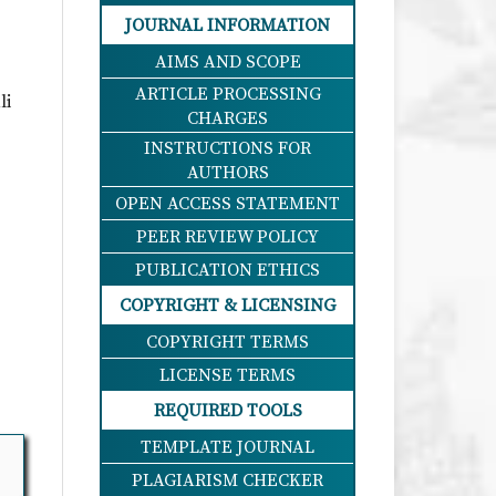
JOURNAL INFORMATION
AIMS AND SCOPE
ARTICLE PROCESSING
li
CHARGES
INSTRUCTIONS FOR
AUTHORS
OPEN ACCESS STATEMENT
PEER REVIEW POLICY
PUBLICATION ETHICS
COPYRIGHT & LICENSING
COPYRIGHT TERMS
LICENSE TERMS
REQUIRED TOOLS
TEMPLATE JOURNAL
PLAGIARISM CHECKER