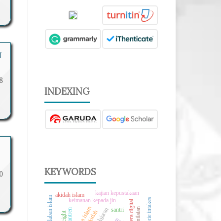
N
8
INDEXING
KEYWORDS
0
kajian kepustakaan
akidah islam
calorie intakes
keimanan kepada jin
era digital
penilaian
santri
pesantren