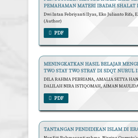
PEMAHAMAN MATERI IBADAH SHALAT D
Dwi Intan Febriyanti Ilyas, Eko Julianto Rifa
(Author)
PDF
MENINGKATKAN HASIL BELAJAR MENGIM
TWO STAY TWO STRAY DI SDQT NURUL
DILA RAHMA PEBRIANA, AMALIA SETYA HA
DALILAH NIRA ISTIQOMAH, AIMAN MAULIDA
PDF
TANTANGAN PENDIDIKAN ISLAM DI ERA
Nur Siti Rahmayanti rahma, Nisrina Qurrotu’