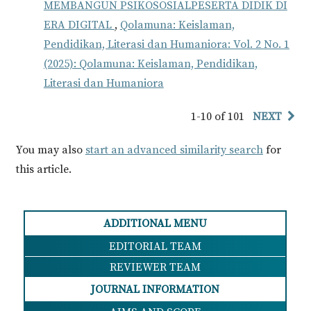
MEMBANGUN PSIKOSOSIALPESERTA DIDIK DI
ERA DIGITAL
,
Qolamuna: Keislaman,
Pendidikan, Literasi dan Humaniora: Vol. 2 No. 1
(2025): Qolamuna: Keislaman, Pendidikan,
Literasi dan Humaniora
1-10 of 101
NEXT
You may also
start an advanced similarity search
for
this article.
ADDITIONAL MENU
EDITORIAL TEAM
REVIEWER TEAM
JOURNAL INFORMATION