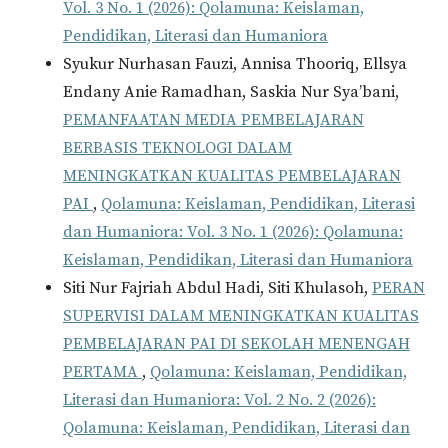
Vol. 3 No. 1 (2026): Qolamuna: Keislaman,
Pendidikan, Literasi dan Humaniora
Syukur Nurhasan Fauzi, Annisa Thooriq, Ellsya
Endany Anie Ramadhan, Saskia Nur Sya’bani,
PEMANFAATAN MEDIA PEMBELAJARAN
BERBASIS TEKNOLOGI DALAM
MENINGKATKAN KUALITAS PEMBELAJARAN
PAI
,
Qolamuna: Keislaman, Pendidikan, Literasi
dan Humaniora: Vol. 3 No. 1 (2026): Qolamuna:
Keislaman, Pendidikan, Literasi dan Humaniora
Siti Nur Fajriah Abdul Hadi, Siti Khulasoh,
PERAN
SUPERVISI DALAM MENINGKATKAN KUALITAS
PEMBELAJARAN PAI DI SEKOLAH MENENGAH
PERTAMA
,
Qolamuna: Keislaman, Pendidikan,
Literasi dan Humaniora: Vol. 2 No. 2 (2026):
Qolamuna: Keislaman, Pendidikan, Literasi dan