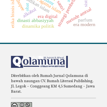
pendidikan agama islam
strategi pembelajaran
p
e
n
d
i
d
i
k
a
n
s
l
a
etika bisnis islam
khamr
shopee
santri
obat
i
m
metode amtsal
alkohol
era digital
parfum
dinasti abbasiyyah
era modern
dinamika politik
Diterbitkan oleh Rumah Jurnal Qolamuna di
bawah naungan CV. Rumah Literasi Publishing.
Jl. Legok – Conggeang KM 4,5 Sumedang – Jawa
Barat.