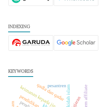
INDEXING
KEYWORDS
qadla dan qadar
pesantren
keimanan kepada jin
akidah islam
sistem affiliate