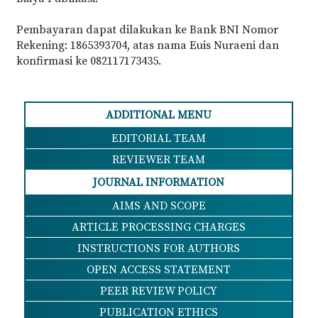
Pembayaran dapat dilakukan ke Bank BNI Nomor
Rekening: 1865393704, atas nama Euis Nuraeni dan
konfirmasi ke 082117173435.
ADDITIONAL MENU
EDITORIAL TEAM
REVIEWER TEAM
JOURNAL INFORMATION
AIMS AND SCOPE
ARTICLE PROCESSING CHARGES
INSTRUCTIONS FOR AUTHORS
OPEN ACCESS STATEMENT
PEER REVIEW POLICY
PUBLICATION ETHICS