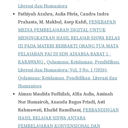
Literasi dan Humaniora
Fathiyah Azahra, Aulia Fitria, Candra Indra
Prahasta, M. Makbul, Asep Kahfi,
PENERAPAN
MEDIA PEMBELAJARAN DIGITAL UNTUK
MENINGKATKAN HASIL BELAJAR SISWA KELAS
III PADA MATERI BERBAKTI ORANG TUA MATA
PELAJARAN PAI DI SDN ADIARSA BARAT 1 -
KARAWANG
,
Qolamuna: Keislaman, Pendidikan,
Literasi dan Humaniora: Vol. 3 No. 1 (2026):
Qolamuna: Keislaman, Pendidikan, Literasi dan
Humaniora
Aiman Maulida Fadhilah, Alfia Aulia, Aminah
Nur Humairoh, Ananda Bagus Priadi, Asti
Rahmawati, Khalid Ramdhani,
PERBANDINGAN
HASIL BELAJAR SISWA ANTARA
PEMBELAJARAN KONVENSIONAL DAN