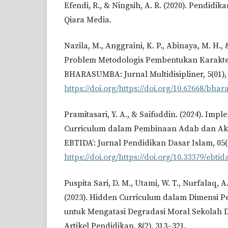
Efendi, R., & Ningsih, A. R. (2020). Pendidik
Qiara Media.
Nazila, M., Anggraini, K. P., Abinaya, M. H., 
Problem Metodologis Pembentukan Karakte
BHARASUMBA: Jurnal Multidisipliner, 5(01),
https://doi.org/https://doi.org/10.62668/bha
Pramitasari, Y. A., & Saifuddin. (2024). Imp
Curriculum dalam Pembinaan Adab dan Akh
EBTIDA’: Jurnal Pendidikan Dasar Islam, 05(
https://doi.org/https://doi.org/10.33379/ebtid
Puspita Sari, D. M., Utami, W. T., Nurfalaq, A
(2023). Hidden Curriculum dalam Dimensi
untuk Mengatasi Degradasi Moral Sekolah 
Artikel Pendidikan, 8(2), 313–321.