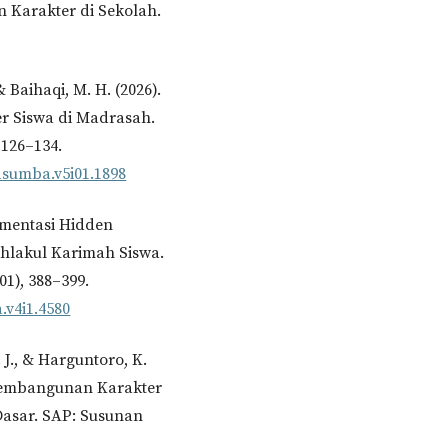
an Karakter di Sekolah.
& Baihaqi, M. H. (2026).
r Siswa di Madrasah.
 126–134.
rasumba.v5i01.1898
lementasi Hidden
lakul Karimah Siswa.
01), 388–399.
a.v4i1.4580
. J., & Harguntoro, K.
 Pembangunan Karakter
Dasar. SAP: Susunan