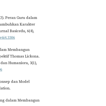
2022). Peran Guru dalam
numbuhkan Karakter
rnal Basicedu, 6(4),
v6i4.3306
r dalam Membangun
pektif Thomas Lickona.
 dan Humaniora, 3(1),
96
. Konsep dan Model
ation.
eluang dalam Membangun