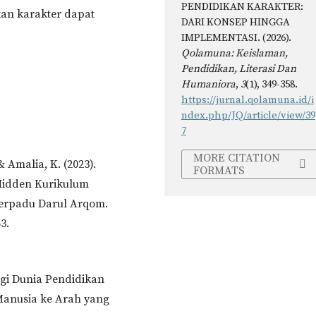
PENDIDIKAN KARAKTER:
kan karakter dapat
DARI KONSEP HINGGA
IMPLEMENTASI. (2026).
Qolamuna: Keislaman,
Pendidikan, Literasi Dan
Humaniora
,
3
(1), 349-358.
https://jurnal.qolamuna.id/i
ndex.php/JQ/article/view/39
7
MORE CITATION
, & Amalia, K. (2023).
FORMATS
Hidden Kurikulum
Terpadu Darul Arqom.
3.
agi Dunia Pendidikan
anusia ke Arah yang