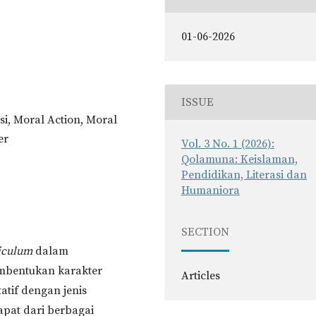
01-06-2026
ISSUE
i, Moral Action, Moral
er
Vol. 3 No. 1 (2026):
Qolamuna: Keislaman,
Pendidikan, Literasi dan
Humaniora
SECTION
iculum
dalam
embentukan karakter
Articles
atif dengan jenis
apat dari berbagai