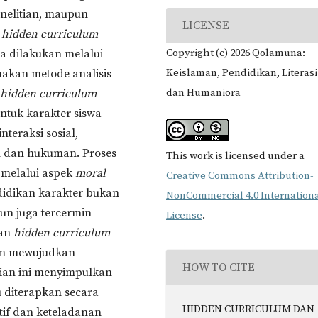
enelitian, maupun
LICENSE
n
hidden curriculum
Copyright (c) 2026 Qolamuna:
a dilakukan melalui
Keislaman, Pendidikan, Literasi
nakan metode analisis
dan Humaniora
a
hidden curriculum
tuk karakter siswa
nteraksi sosial,
 dan hukuman. Proses
This work is licensed under a
i melalui aspek
moral
Creative Commons Attribution-
idikan karakter bukan
NonCommercial 4.0 Internation
un juga tercermin
License
.
aan
hidden curriculum
am mewujudkan
HOW TO CITE
ajian ini menyimpulkan
 diterapkan secara
HIDDEN CURRICULUM DAN
tif dan keteladanan