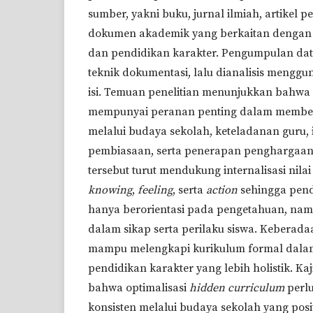
sumber, yakni buku, jurnal ilmiah, artikel p
dokumen akademik yang berkaitan denga
dan pendidikan karakter. Pengumpulan dat
teknik dokumentasi, lalu dianalisis menggu
isi. Temuan penelitian menunjukkan bahw
mempunyai peranan penting dalam memben
melalui budaya sekolah, keteladanan guru, i
pembiasaan, serta penerapan penghargaan
tersebut turut mendukung internalisasi nila
knowing
,
feeling
, serta
action
sehingga pend
hanya berorientasi pada pengetahuan, nam
dalam sikap serta perilaku siswa. Keberad
mampu melengkapi kurikulum formal dal
pendidikan karakter yang lebih holistik. K
bahwa optimalisasi
hidden curriculum
perlu
konsisten melalui budaya sekolah yang posi