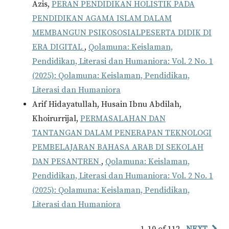
Azis,
PERAN PENDIDIKAN HOLISTIK PADA
PENDIDIKAN AGAMA ISLAM DALAM
MEMBANGUN PSIKOSOSIALPESERTA DIDIK DI
ERA DIGITAL
,
Qolamuna: Keislaman,
Pendidikan, Literasi dan Humaniora: Vol. 2 No. 1
(2025): Qolamuna: Keislaman, Pendidikan,
Literasi dan Humaniora
Arif Hidayatullah, Husain Ibnu Abdilah,
Khoirurrijal,
PERMASALAHAN DAN
TANTANGAN DALAM PENERAPAN TEKNOLOGI
PEMBELAJARAN BAHASA ARAB DI SEKOLAH
DAN PESANTREN
,
Qolamuna: Keislaman,
Pendidikan, Literasi dan Humaniora: Vol. 2 No. 1
(2025): Qolamuna: Keislaman, Pendidikan,
Literasi dan Humaniora
1-10 of 112
NEXT