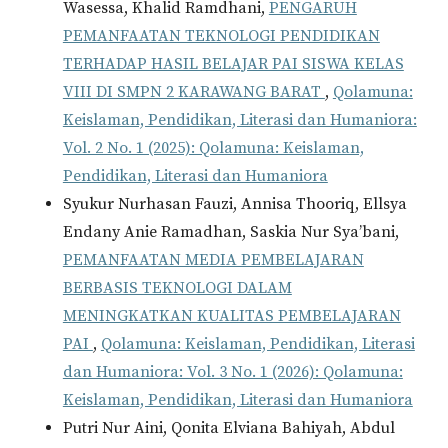
Wasessa, Khalid Ramdhani,
PENGARUH
PEMANFAATAN TEKNOLOGI PENDIDIKAN
TERHADAP HASIL BELAJAR PAI SISWA KELAS
VIII DI SMPN 2 KARAWANG BARAT
,
Qolamuna:
Keislaman, Pendidikan, Literasi dan Humaniora:
Vol. 2 No. 1 (2025): Qolamuna: Keislaman,
Pendidikan, Literasi dan Humaniora
Syukur Nurhasan Fauzi, Annisa Thooriq, Ellsya
Endany Anie Ramadhan, Saskia Nur Sya’bani,
PEMANFAATAN MEDIA PEMBELAJARAN
BERBASIS TEKNOLOGI DALAM
MENINGKATKAN KUALITAS PEMBELAJARAN
PAI
,
Qolamuna: Keislaman, Pendidikan, Literasi
dan Humaniora: Vol. 3 No. 1 (2026): Qolamuna:
Keislaman, Pendidikan, Literasi dan Humaniora
Putri Nur Aini, Qonita Elviana Bahiyah, Abdul