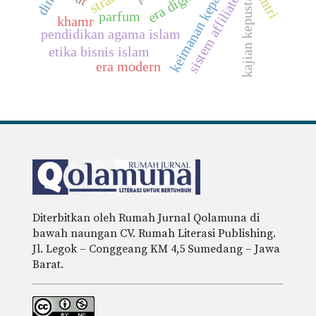
keimanan kepada jin
kajian kepustakaan
era digital
santri
sistem affiliate
parfum
khamr
pendidikan agama islam
etika bisnis islam
era modern
Diterbitkan oleh Rumah Jurnal Qolamuna di
bawah naungan CV. Rumah Literasi Publishing.
Jl. Legok – Conggeang KM 4,5 Sumedang – Jawa
Barat.