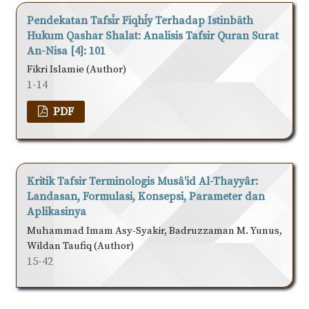
Pendekatan Tafsīr Fiqhīy Terhadap Istinbāth
Hukum Qashar Shalat: Analisis Tafsir Quran Surat
An-Nisa [4]: 101
Fikri Islamie (Author)
1-14
PDF
Kritik Tafsir Terminologis Musâ’id Al-Thayyâr:
Landasan, Formulasi, Konsepsi, Parameter dan
Aplikasinya
Muhammad Imam Asy-Syakir, Badruzzaman M. Yunus,
Wildan Taufiq (Author)
15-42