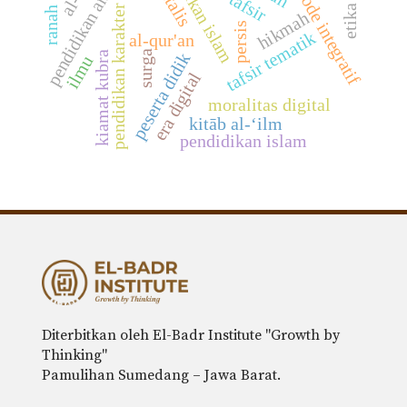
pendidikan islam
metode integratif
pendidikan anak
tafsir
pendidikan karakter
hikmah
persis
tafsir tematik
al-qur'an
surga
kiamat kubra
peserta didik
ilmu
era digital
moralitas digital
kitāb al-‘ilm
pendidikan islam
Diterbitkan oleh El-Badr Institute "Growth by
Thinking"
Pamulihan Sumedang – Jawa Barat.