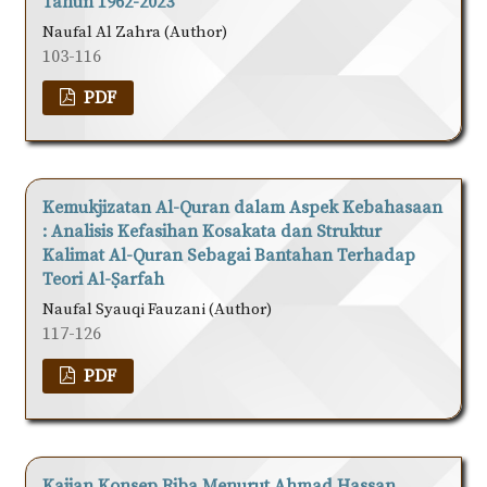
Tahun 1962-2023
Naufal Al Zahra (Author)
103-116
PDF
Kemukjizatan Al-Quran dalam Aspek Kebahasaan
: Analisis Kefasihan Kosakata dan Struktur
Kalimat Al-Quran Sebagai Bantahan Terhadap
Teori Al-Ṣarfah
Naufal Syauqi Fauzani (Author)
117-126
PDF
Kajian Konsep Riba Menurut Ahmad Hassan