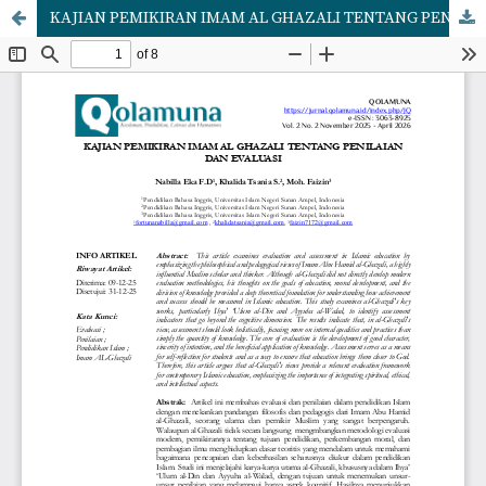
KAJIAN PEMIKIRAN IMAM AL GHAZALI TENTANG PENILAIAN DAN EVALUASI