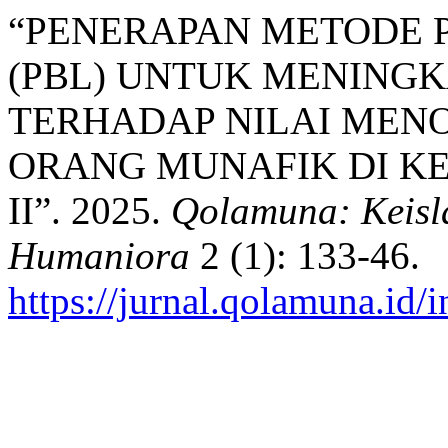
“PENERAPAN METODE 
(PBL) UNTUK MENING
TERHADAP NILAI MENO
ORANG MUNAFIK DI KE
II”. 2025.
Qolamuna: Keisla
Humaniora
2 (1): 133-46.
https://jurnal.qolamuna.id/